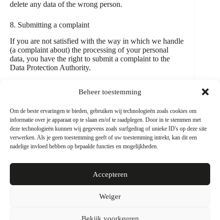
delete any data of the wrong person.
8. Submitting a complaint
If you are not satisfied with the way in which we handle
(a complaint about) the processing of your personal
data, you have the right to submit a complaint to the
Data Protection Authority.
9. Contact details
Beheer toestemming
Lunchcafe Portcity II
Om de beste ervaringen te bieden, gebruiken wij technologieën zoals cookies om
Waalhaven zuidzijde 19,
informatie over je apparaat op te slaan en/of te raadplegen. Door in te stemmen met
3089 JH Rotterdam
deze technologieën kunnen wij gegevens zoals surfgedrag of unieke ID's op deze site
Nederland
verwerken. Als je geen toestemming geeft of uw toestemming intrekt, kan dit een
Website:
https://lunchcafeportcity2.nl
nadelige invloed hebben op bepaalde functies en mogelijkheden.
Email: info@lunchcafeportcity2.nl
Telefoonnummer: +31 (0) 10 – 236 7348
Accepteren
Weiger
Copyright © Lunchcafé Portcity II 2026 door
✨VirtualBiz
Bekijk voorkeuren