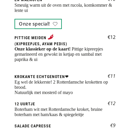
Smeuïg warm uit de oven met rucola, komkommer & 
lente ui
Onze special!
€12
PITTIGE MEIDEN
(KIPREEPJES, AYAM PEDIS)
Onze klassieker op de kaart!
 Pittige kipreepjes 
gemarineerd en gewokt in ketjap en sambal met 
paprika & ui
€11
KROKANTE ECHTGENOTEN❤︎
Eg wel de lekkerste! 2 Rotterdamsche kroketten op 
brood.
Natuurlijk met mosterd of mayo 
€12
12 UURTJE
Boterham wit met Rotterdamsche kroket, bruine 
boterham met ham/kaas & spiegeleitje
€9
SALADE CAPRESSE