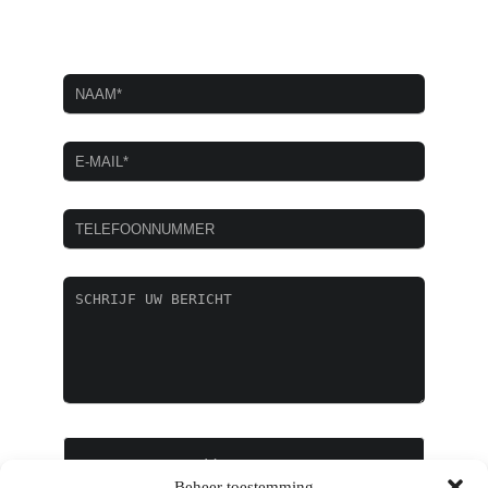
Leave
this
field
blank
Versturen
Beheer toestemming