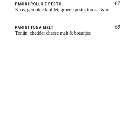
€7
PANINI POLLO E PESTO
Kaas, gerookte kipfilet, groene pesto, tomaat & ui
€8
PANINI TUNA MELT
Tonijn, cheddar cheese melt & bosuitjes
Lekkers voor bij de 
koffie
€3
VERS GEBAKKEN GEVULDE KOEK