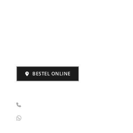
CONTACT
Waalhaven zuidzijde 19,
3089 JH Rotterdam
BESTEL ONLINE
Of bel ons op
+31 (0) 10 - 236 7348
+31 (0) 6 - 2151 1843